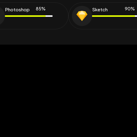
85
%
90
%
Photoshop
Sketch