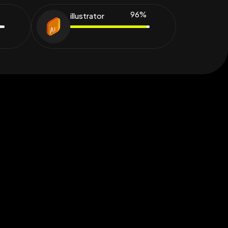
96
%
illustrator