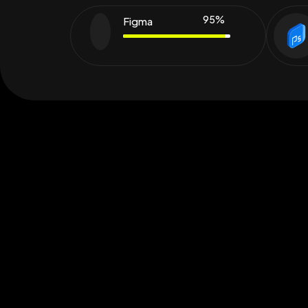
95
%
Figma